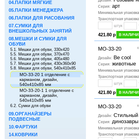
Дизайн:
04.ПАПКИ МЯГКИЕ
арт
Серия:
05.ПАПКИ МЕНЕДЖЕРА
Минимальная упаковк
06.ПАПКИ ДЛЯ РИСОВАНИЯ
Транспортная упаковк
07.СУМКИ ДЛЯ
штук
ВНЕШКОЛЬНЫХ ЗАНЯТИЙ
421.80 р
В НАЛИЧИ
08.МЕШКИ И СУМКИ ДЛЯ
ОБУВИ
к
МО-33-20
5.1. Мешки для обуви, 330х420
5.5. Мешки для обуви, 370х470
Be cool
Дизайн:
5.6. Мешки для обуви, 405х480
животные
5.7. Мешки для обуви, 430х360х90
Серия:
5.8. Мешки для обуви, 540х410х85
Минимальная упаковк
МО-33-20 1 отделение с
Транспортная упаковк
карманом, дизайн,
штук
540х410х85 мм
МО-33-20-1 1 отделение с
421.80 р
В НАЛИЧИ
карманом, дизайн,
540х410х85 мм
6.2. Сумки для обуви
к
МО-33-20
09.ОРГАНАЙЗЕРЫ
Стильный
Дизайн:
ПОДВЕСНЫЕ
динозавры
Серия:
10.ФАРТУКИ
Минимальная упаковк
14.КОВРИКИ
Транспортная упаковк