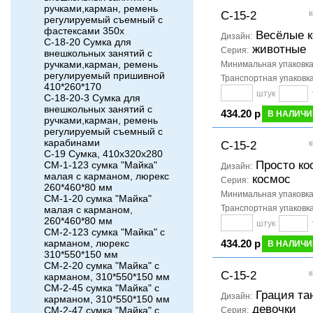
ручками,карман, ремень
к
С-15-2
регулируемый съемный с
фастексами 350x
Весёлые к
Дизайн:
С-18-20 Сумка для
животные
Серия:
внешкольных занятий с
ручками,карман, ремень
Минимальная упаковк
регулируемый пришивной
Транспортная упаковк
410*260*170
штук
С-18-20-3 Сумка для
внешкольных занятий с
434.20 р
В НАЛИЧИ
ручками,карман, ремень
регулируемый съемный с
карабинами
к
С-15-2
С-19 Сумка, 410x320x280
Просто ко
СМ-1-123 сумка "Майка"
Дизайн:
малая с карманом, люрекс
космос
Серия:
260*460*80 мм
Минимальная упаковк
СМ-1-20 сумка "Майка"
Транспортная упаковк
малая с карманом,
260*460*80 мм
штук
СМ-2-123 сумка "Майка" с
434.20 р
карманом, люрекс
В НАЛИЧИ
310*550*150 мм
СМ-2-20 сумка "Майка" с
к
С-15-2
карманом, 310*550*150 мм
СМ-2-45 сумка "Майка" с
Грация та
Дизайн:
карманом, 310*550*150 мм
девочки
СМ-2-47 сумка "Майка" с
Серия: