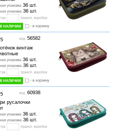
36 шт.
ая упаковка
36 шт.
ная упаковка
тук
трансп. коробок
- в корзину
В НАЛИЧИИ
56582
код:
-5
отёнок винтаж
ивотные
36 шт.
ая упаковка
36 шт.
ная упаковка
тук
трансп. коробок
- в корзину
В НАЛИЧИИ
60938
код:
-5
ри русалочки
рт
36 шт.
ая упаковка
36 шт.
ная упаковка
тук
трансп. коробок