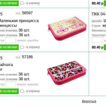
- в корзину
80.40 р
В НАЛИЧИИ
56597
код:
-5
ПКК 04
аленькая принцесса
Щ
Дизайн:
ринцессы
ж
Серия:
36 шт.
ая упаковка
Минимальн
36 шт.
ная упаковка
Транспорт
тук
трансп. коробок
ш
- в корзину
80.40 р
В НАЛИЧИИ
57186
код:
-5
айчата
рт
36 шт.
ая упаковка
36 шт.
ная упаковка
тук
трансп. коробок
- в корзину
В НАЛИЧИИ
Вернуться