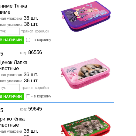
ниме Тянка
ниме
36 шт.
ая упаковка
36 шт.
ная упаковка
тук
трансп. коробок
- в корзину
В НАЛИЧИИ
86556
код:
-5
енок Лапка
ивотные
36 шт.
ая упаковка
36 шт.
ная упаковка
тук
трансп. коробок
- в корзину
В НАЛИЧИИ
59645
код:
-5
ри котёнка
ивотные
36 шт.
ая упаковка