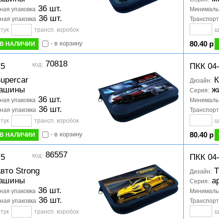
36 шт.
ая упаковка
Минимальн
36 шт.
ная упаковка
Транспорт
тук
трансп. коробок
ш
- в корзину
80.40 р
В НАЛИЧИИ
70818
код:
-5
ПКК 04
upercar
К
Дизайн:
ашины
ж
Серия:
36 шт.
ая упаковка
Минимальн
36 шт.
ная упаковка
Транспорт
тук
трансп. коробок
ш
- в корзину
80.40 р
В НАЛИЧИИ
86557
код:
-5
ПКК 04
вто Strong
Т
Дизайн:
ашины
а
Серия:
36 шт.
ая упаковка
Минимальн
36 шт.
ная упаковка
Транспорт
тук
трансп. коробок
ш