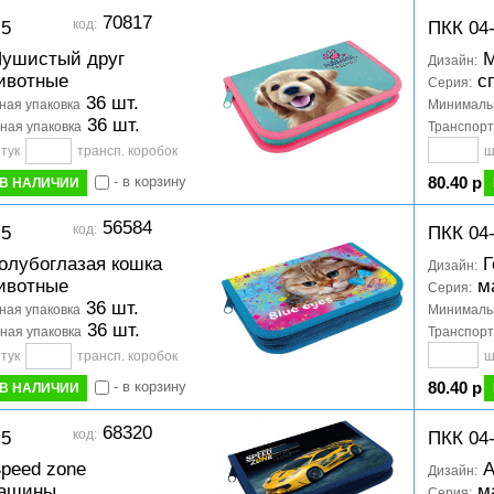
70817
код:
-5
ПКК 04
ушистый друг
М
Дизайн:
ивотные
сп
Серия:
36 шт.
ая упаковка
Минимальн
36 шт.
ная упаковка
Транспорт
тук
трансп. коробок
ш
- в корзину
80.40 р
В НАЛИЧИИ
56584
код:
-5
ПКК 04
олубоглазая кошка
Г
Дизайн:
ивотные
м
Серия:
36 шт.
ая упаковка
Минимальн
36 шт.
ная упаковка
Транспорт
тук
трансп. коробок
ш
- в корзину
80.40 р
В НАЛИЧИИ
68320
код:
-5
ПКК 04
peed zone
А
Дизайн:
ашины
м
Серия: