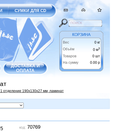
И
СУМКИ ДЛЯ CD
Вес
0 кг
3
Объём
0 м
Товаров
0 шт
На сумму
0.00 р
ДОСТАВКА И
ОПЛАТА
нат
 1 отделение 190х130х27 мм, ламинат
70769
код:
-5