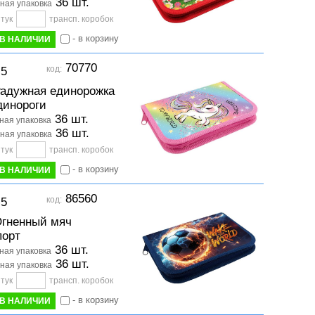
36 шт.
ная упаковка
тук
трансп. коробок
- в корзину
В НАЛИЧИИ
70770
код:
-5
адужная единорожка
инороги
36 шт.
ая упаковка
36 шт.
ная упаковка
тук
трансп. коробок
- в корзину
В НАЛИЧИИ
86560
код:
-5
гненный мяч
орт
36 шт.
ая упаковка
36 шт.
ная упаковка
тук
трансп. коробок
- в корзину
В НАЛИЧИИ