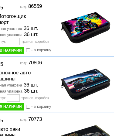
86559
код:
-5
отогонщик
орт
36 шт.
ая упаковка
36 шт.
ная упаковка
тук
трансп. коробок
- в корзину
В НАЛИЧИИ
70806
код:
-5
оночное авто
ашины
36 шт.
ая упаковка
36 шт.
ная упаковка
тук
трансп. коробок
- в корзину
В НАЛИЧИИ
70773
код:
-5
вто хаки
ашины