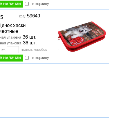
- в корзину
В НАЛИЧИИ
59649
код:
-5
енок хаски
ивотные
36 шт.
ая упаковка
36 шт.
ная упаковка
тук
трансп. коробок
- в корзину
В НАЛИЧИИ