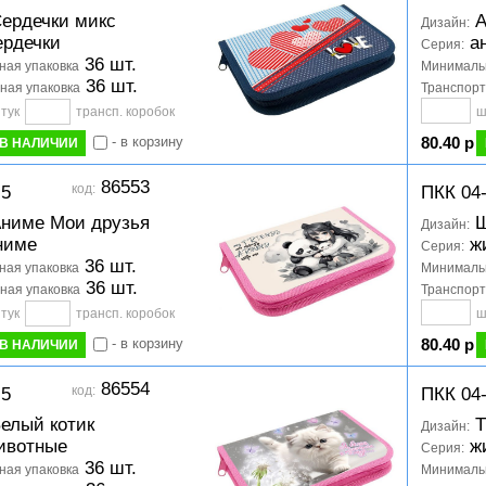
ердечки микс
А
Дизайн:
рдечки
а
Серия:
36 шт.
ая упаковка
Минимальн
36 шт.
ная упаковка
Транспорт
тук
трансп. коробок
ш
- в корзину
80.40 р
В НАЛИЧИИ
86553
код:
-5
ПКК 04
ниме Мои друзья
Щ
Дизайн:
ниме
ж
Серия:
36 шт.
ая упаковка
Минимальн
36 шт.
ная упаковка
Транспорт
тук
трансп. коробок
ш
- в корзину
80.40 р
В НАЛИЧИИ
86554
код:
-5
ПКК 04
елый котик
Т
Дизайн:
ивотные
ж
Серия:
36 шт.
ая упаковка
Минимальн