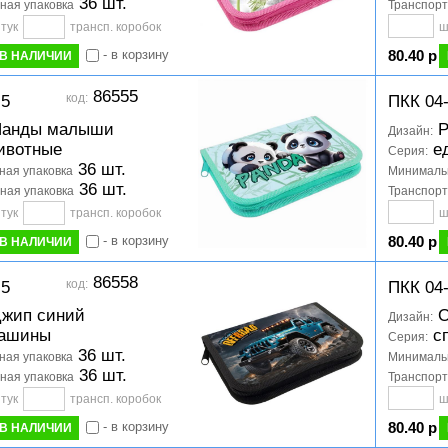
36 шт.
ная упаковка
Транспорт
тук
трансп. коробок
ш
- в корзину
80.40 р
В НАЛИЧИИ
86555
код:
-5
ПКК 04
анды малыши
Р
Дизайн:
ивотные
ед
Серия:
36 шт.
ая упаковка
Минимальн
36 шт.
ная упаковка
Транспорт
тук
трансп. коробок
ш
- в корзину
80.40 р
В НАЛИЧИИ
86558
код:
-5
ПКК 04
жип синий
О
Дизайн:
ашины
сп
Серия:
36 шт.
ая упаковка
Минимальн
36 шт.
ная упаковка
Транспорт
тук
трансп. коробок
ш
- в корзину
80.40 р
В НАЛИЧИИ