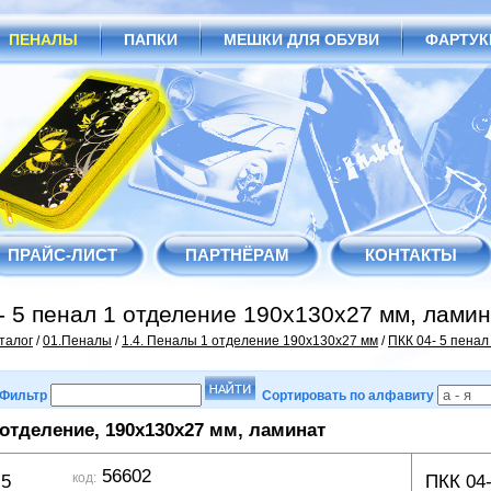
ПЕНАЛЫ
ПАПКИ
МЕШКИ ДЛЯ ОБУВИ
ФАРТУК
ПРАЙС-ЛИСТ
ПАРТНЁРАМ
КОНТАКТЫ
- 5 пенал 1 отделение 190х130х27 мм, лами
талог
/
01.Пеналы
/
1.4. Пеналы 1 отделение 190х130х27 мм
/
ПКК 04- 5 пенал
Фильтр
Сортировать по алфавиту
 отделение, 190x130х27 мм, ламинат
56602
код:
-5
ПКК 04